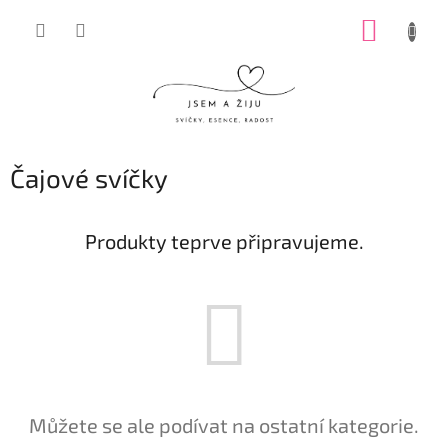
Přejít
NÁKUP
na
obsah
KOŠÍK
Čajové svíčky
Produkty teprve připravujeme.
Můžete se ale podívat na ostatní kategorie.