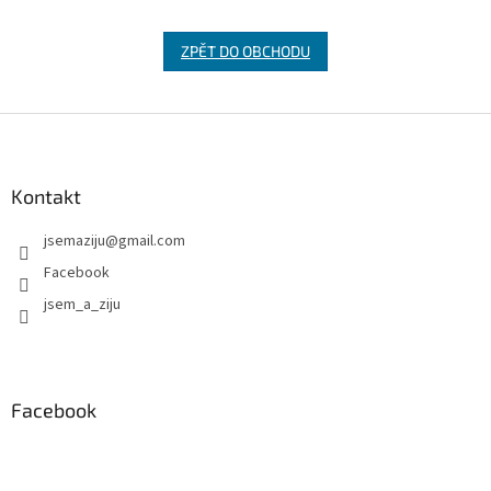
ZPĚT DO OBCHODU
Z
á
p
a
Kontakt
t
jsemaziju
@
gmail.com
í
Facebook
jsem_a_ziju
Facebook