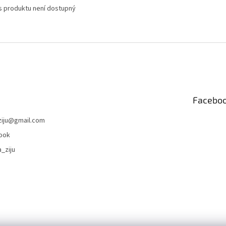
s produktu není dostupný
Facebo
iju
@
gmail.com
ook
_ziju