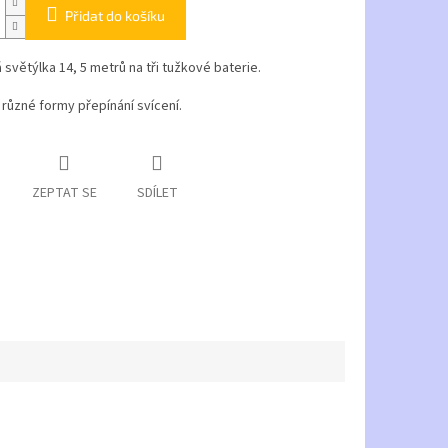
Přidat do košíku
á světýlka 14, 5 metrů na tři tužkové baterie.
různé formy přepínání svícení.
ZEPTAT SE
SDÍLET