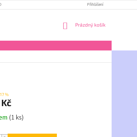
OBNÍCH ÚDAJŮ
Přihlášení
NÁKUPNÍ
Prázdný košík
KOŠÍK
17 %
 Kč
dem
(1 ks)