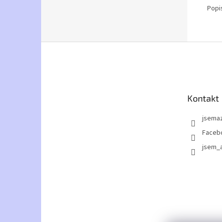
Popi
Z
á
p
a
t
Kontakt
í
jsemaz
Faceb
jsem_a