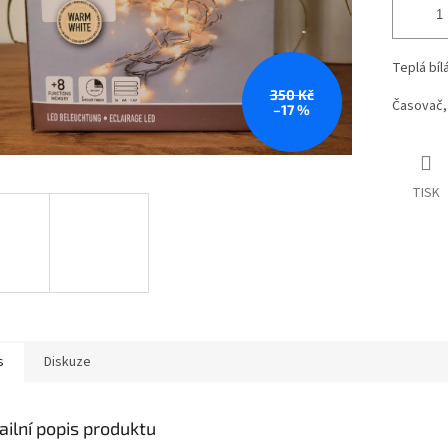
Teplá bíl
350 Kč
Časovač, 
–17 %
TISK
s
Diskuze
ailní popis produktu