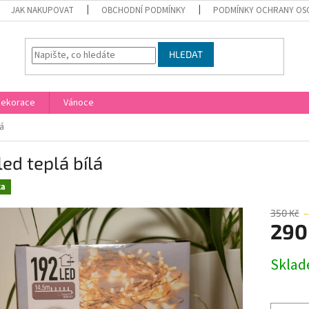
JAK NAKUPOVAT
OBCHODNÍ PODMÍNKY
PODMÍNKY OCHRANY OS
HLEDAT
Dekorace
Vánoce
lá
led teplá bílá
ka
350 Kč
–
290
Měrná
Skla
cena: