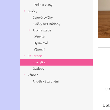
n
Péče o vlasy
e
Svíčky
l
Čajové svíčky
Svíčky bez nádoby
Aromatizace
Dřevité
Bylinkové
Vánoční
Dekorace
Světýlka
Ozdoby
Vánoce
Andělské zvonění
Popi
Det