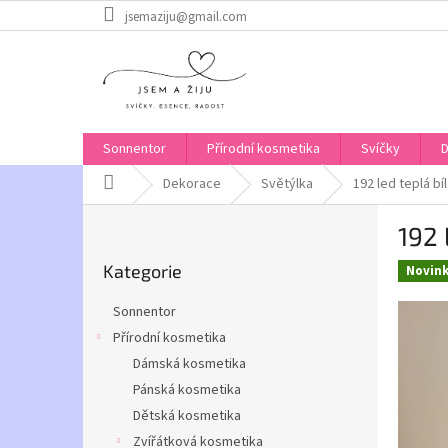
Přejít
jsemaziju@gmail.com
na
obsah
Sonnentor
Přírodní kosmetika
Svíčky
Domů
Dekorace
Světýlka
192 led teplá bí
P
192 
o
Přeskočit
s
Kategorie
kategorie
Novin
t
r
Sonnentor
a
Přírodní kosmetika
n
Dámská kosmetika
n
í
Pánská kosmetika
p
Dětská kosmetika
a
Zvířátková kosmetika